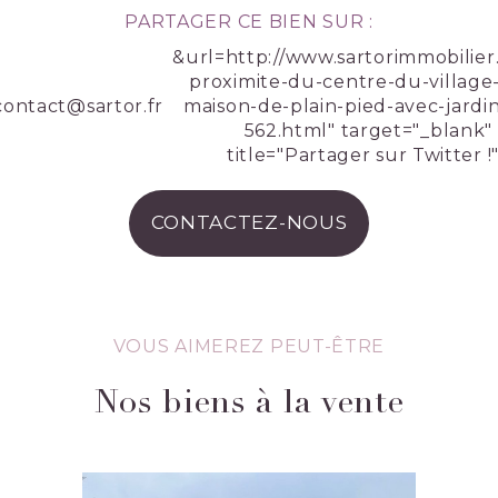
PARTAGER CE BIEN SUR :
&url=http://www.sartorimmobilier
proximite-du-centre-du-village-
contact@sartor.fr
maison-de-plain-pied-avec-jardin
562.html" target="_blank"
title="Partager sur Twitter !
CONTACTEZ-NOUS
VOUS AIMEREZ PEUT-ÊTRE
Nos biens à la vente