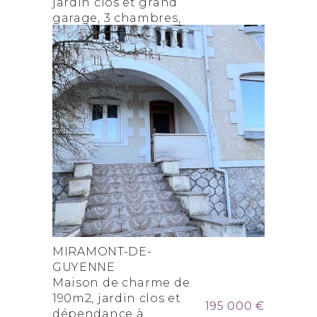
jardin clos et grand
garage, 3 chambres,
un bureau et 2 salles
d’eau
MIRAMONT-DE-
GUYENNE
Maison de charme de
190m2, jardin clos et
195 000 €
dépendance à