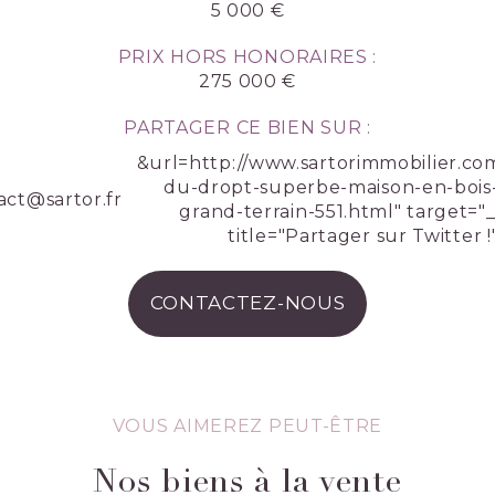
5 000 €
PRIX HORS HONORAIRES :
275 000 €
PARTAGER CE BIEN SUR :
&url=http://www.sartorimmobilier.co
du-dropt-superbe-maison-en-bois-
act@sartor.fr
grand-terrain-551.html" target="
title="Partager sur Twitter !
CONTACTEZ-NOUS
VOUS AIMEREZ PEUT-ÊTRE
Nos biens à la vente