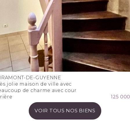
IRAMONT-DE-GUYENNE
ès jolie maison de ville avec
eaucoup de charme avec cour
rière
125 000
VOIR TOUS NOS BIENS