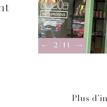
nt
3
11
Plus d’i