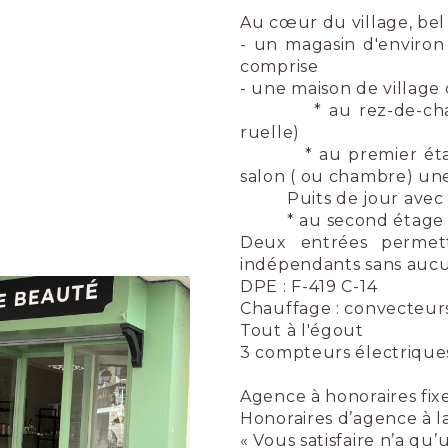
Au cœur du village, be
- un magasin d'environ
comprise
- une maison de village
* au rez-de-chaussée
ruelle)
* au premier étage : c
salon ( ou chambre) un
Puits de jour avec c
* au second étage : 2
Deux entrées permet
indépendants sans aucu
DPE : F-419 C-14
Chauffage : convecteur
Tout à l'égout
3 compteurs électrique
Agence à honoraires fix
Honoraires d’agence à l
« Vous satisfaire n’a qu’