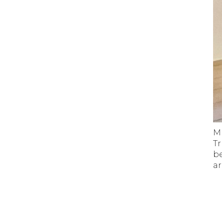
M
Tr
b
ar