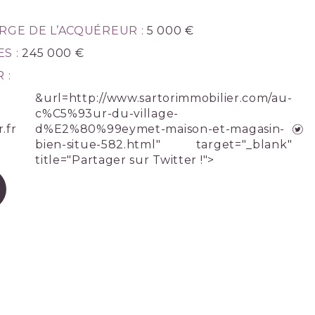
RGE DE L’ACQUÉREUR :
5 000 €
S :
245 000 €
 :
&url=http://www.sartorimmobilier.com/au-
c%C5%93ur-du-village-
.fr
d%E2%80%99eymet-maison-et-magasin-
bien-situe-582.html" target="_blank"
title="Partager sur Twitter !">