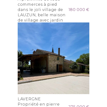
commerces à pied
dans le joli village de
180 000 €
LAUZUN, belle maison
de village avec jardin
et garage
LAVERGNE
Propriété en pierre
275 000 €