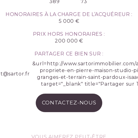
389
73
HONORAIRES À LA CHARGE DE L’ACQUÉREUR :
5 000 €
PRIX HORS HONORAIRES :
200 000 €
PARTAGER CE BIEN SUR :
&url=http://www.sartorimmobilier.com/
propriete-en-pierre-maison-studio-p
t@sartor.fr
granges-et-terrain-saint-pardoux-isaa
target="_blank" title="Partager sur T
CONTACTEZ-NOUS
VOUS AIMEREZ PEUT-ÊTRE