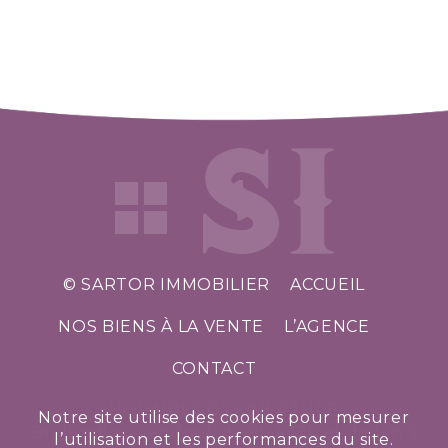
© SARTOR IMMOBILIER
ACCUEIL
NOS BIENS À LA VENTE
L’AGENCE
CONTACT
HORAIRES D’OUVERTURE
Notre site utilise des cookies pour mesurer
Du lundi au vendredi de 9h à 12h et de 14h à
l’utilisation et les performances du site.