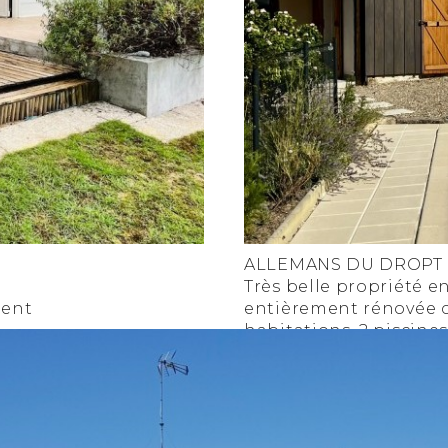
ALLEMANS DU DROPT
Très belle propriété e
ment
entièrement rénovée 
habitations, 2 piscines
u
parcelle boisée
265 000 €