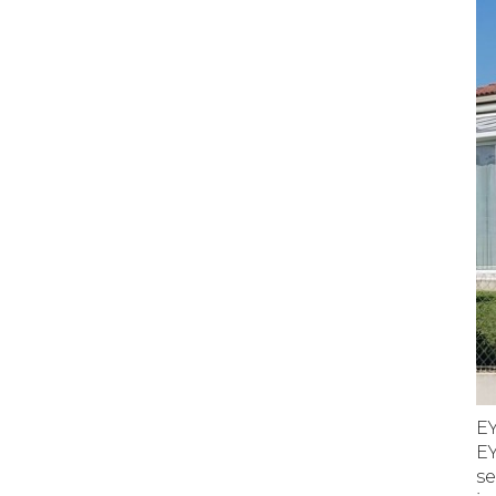
E
E
s