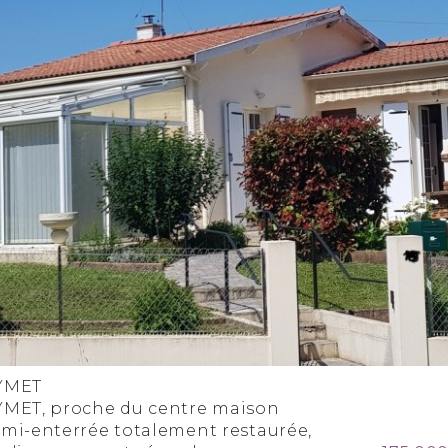
YMET
YMET, proche du centre maison
emi-enterrée totalement restaurée,