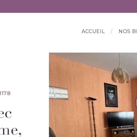
ACCUEIL
NOS B
1178
ec
me,