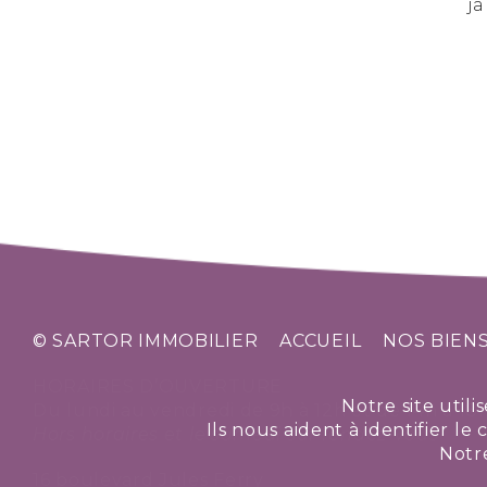
ja
© SARTOR IMMOBILIER
ACCUEIL
NOS BIENS
HORAIRES D’OUVERTURE
Notre site utili
Du lundi au vendredi de 9h à 12h et de 14h à 18
Ils nous aident à identifier l
Hors horaires et le samedi sur rendez-vous
Notre
16 boulevard Jules Ferry