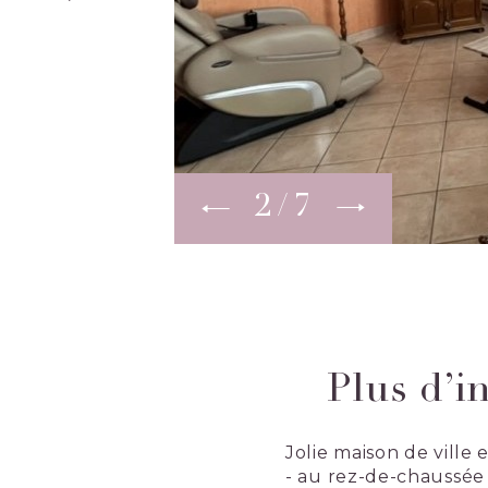
2
7
Plus d’i
Jolie maison de vill
- au rez-de-chaussée :