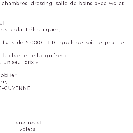
 2 chambres, dressing, salle de bains avec wc et
ul
ets roulant électriques,
 fixes de 5.000€ TTC quelque soit le prix de
à la charge de l’acquéreur
u’un seul prix »
bilier
erry
DE-GUYENNE
Fenêtres et
volets