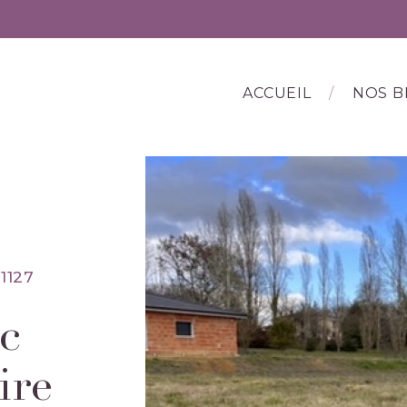
ACCUEIL
NOS B
1127
ec
ire