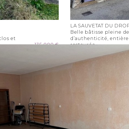
LA SAUVETAT DU DRO
Belle bâtisse pleine d
clos et
d’authenticité, entiè
135 000 €
restaurée