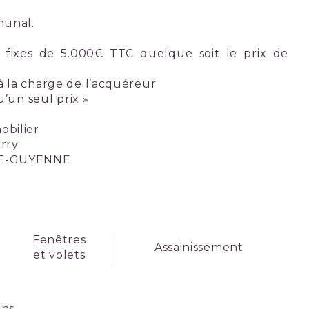
munal.
 fixes de 5.000€ TTC quelque soit le prix de
à la charge de l’acquéreur
u’un seul prix »
bilier
erry
DE-GUYENNE
Fenêtres
Assainissement
et volets
ins