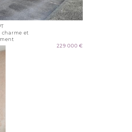
PT
e charme et
rement
229 000 €