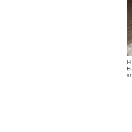
M
Be
a