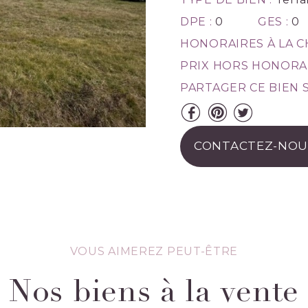
DPE :
0
GES :
0
HONORAIRES À LA C
PRIX HORS HONORAI
PARTAGER CE BIEN S
CONTACTEZ-NOU
VOUS AIMEREZ PEUT-ÊTRE
Nos biens à la vente