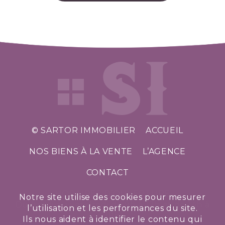
© SARTOR IMMOBILIER
ACCUEIL
NOS BIENS À LA VENTE
L’AGENCE
CONTACT
HORAIRES D’OUVERTURE
Notre site utilise des cookies pour mesurer
Du lundi au vendredi de 9h à 12h et de 14h à
l’utilisation et les performances du site.
18h
Ils nous aident à identifier le contenu qui