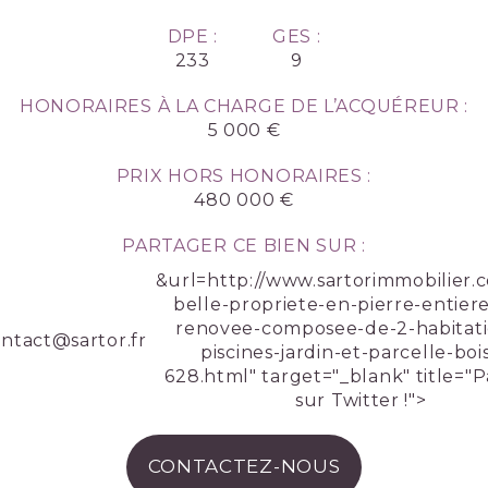
DPE :
GES :
233
9
HONORAIRES À LA CHARGE DE L’ACQUÉREUR :
5 000 €
PRIX HORS HONORAIRES :
480 000 €
PARTAGER CE BIEN SUR :
&url=http://www.sartorimmobilier.
belle-propriete-en-pierre-entie
renovee-composee-de-2-habitati
ntact@sartor.fr
piscines-jardin-et-parcelle-boi
628.html" target="_blank" title="
sur Twitter !">
CONTACTEZ-NOUS