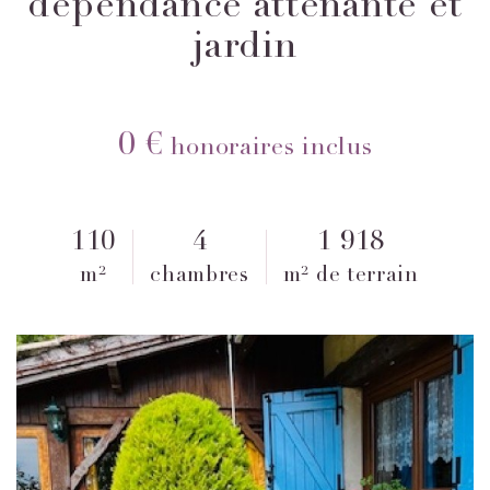
dépendance attenante et
jardin
0 €
honoraires inclus
110
4
1 918
m²
chambres
m² de terrain