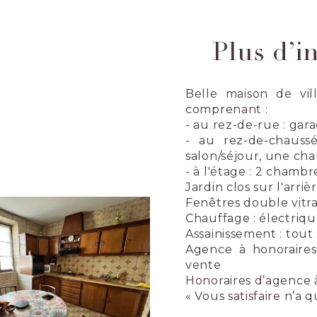
Plus d’i
Belle maison de vil
comprenant :
- au rez-de-rue : gar
- au rez-de-chaussée
salon/séjour, une cha
- à l'étage : 2 chambr
Jardin clos sur l'arri
Fenêtres double vitr
Chauffage : électriq
Assainissement : tout
Agence à honoraires
vente
Honoraires d’agence 
« Vous satisfaire n’a q