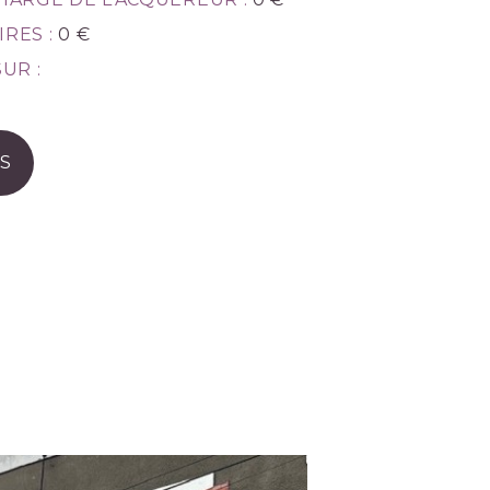
RES :
0 €
UR :
S