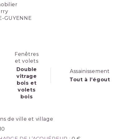
bilier
erry
DE-GUYENNE
Fenêtres
et volets
Double
Assainissement
vitrage
Tout à l’égout
bois et
volets
bois
s de ville et village
10
HARGE DE L’ACQUÉREUR :
0 €