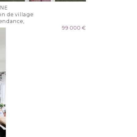
NNE
n de village
pendance,
99 000 €