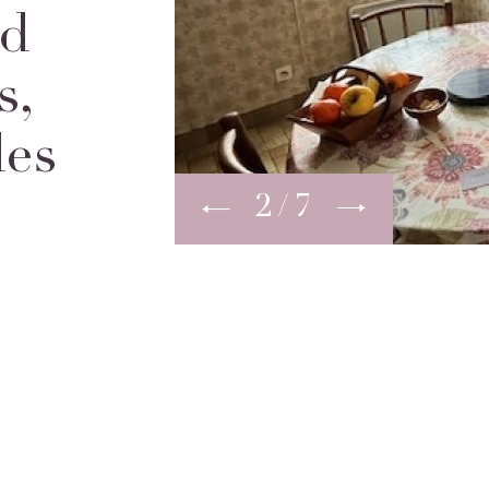
nd
s,
les
2
7