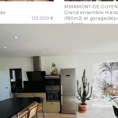
MIRAMONT-DE-GUYE
 de
Grand ensemble maiso
125 000 €
(180m2) et garage/dé
jardinet