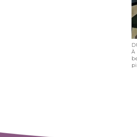
D
À
b
pi