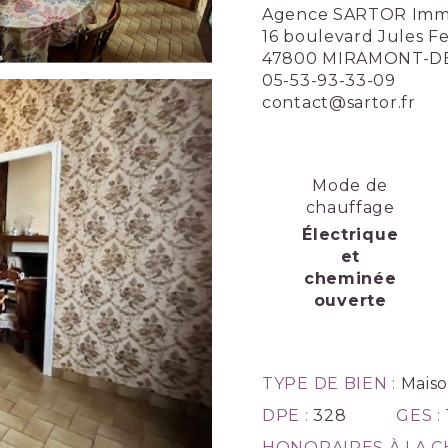
Agence SARTOR Immo
16 boulevard Jules F
47800 MIRAMONT-
05-53-93-33-09
contact@sartor.fr
Mode de
chauffage
Électrique
et
cheminée
ouverte
TYPE DE BIEN :
Maison
DPE :
328
GES :
HONORAIRES À LA C